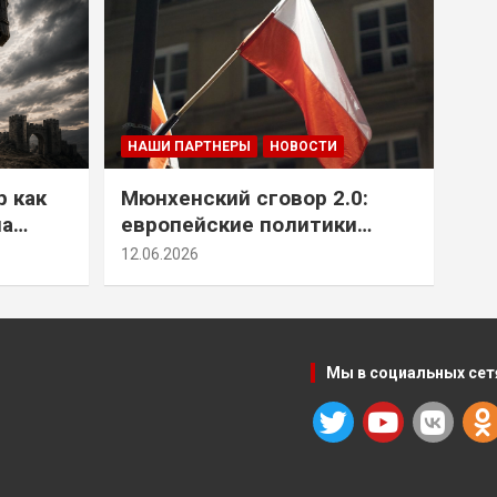
НАШИ ПАРТНЕРЫ
НОВОСТИ
р как
Мюнхенский сговор 2.0:
на
европейские политики
т юг
снова растят монстра у
12.06.2026
себя под носом
Мы в социальных сет