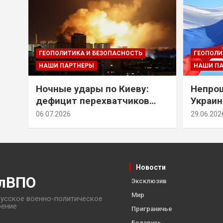
ГЕОПОЛИТИКА И БЕЗОПАСНОСТЬ
ГЕОПОЛИ
НАШИ ПАРТНЕРЫ
НАШИ П
Ночные удары по Киеву:
Непрощ
дефицит перехватчиков
Украин
Patriot и оборонительные
за их 
06.07.2026
29.06.202
рубежи Донбасса
Новости
лВПО
Эксклюзив
Мир
усское военно-политическое
рение
Приграничье
Беларусь