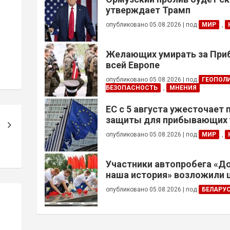
утверждает Трамп
опубликовано 05.08.2026
|
под
МИР
,
Желающих умирать за Приб
всей Европе
опубликовано 05.08.2026
|
под
ГЕОПОЛ
БЕЗОПАСНОСТЬ
,
МНЕНИЯ
ЕС с 5 августа ужесточает
защиты для прибывающих 
призывного возраста
опубликовано 05.08.2026
|
под
МИР
,
Участники автопробега «Д
наша история» возложили 
Брестской крепости
опубликовано 05.08.2026
|
под
БЕЛАРУ