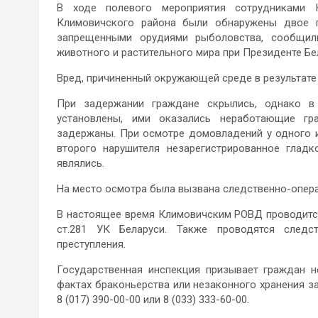
В ходе полевого мероприятия сотрудниками 
Климовичского района были обнаружены двое 
запрещенными орудиями рыболовства, сообщил
животного и растительного мира при Президенте Бе
Вред, причиненный окружающей среде в результате
При задержании граждане скрылись, однако в
установлены, ими оказались неработающие гр
задержаны. При осмотре домовладений у одного и
второго нарушителя незарегистрированное глад
являлись.
На место осмотра была вызвана следственно-опер
В настоящее время Климовичским РОВД проводится
ст.281 УК Беларуси. Также проводятся следс
преступления.
Государственная инспекция призывает граждан 
фактах браконьерства или незаконного хранения з
8 (017) 390-00-00 или 8 (033) 333-60-00.