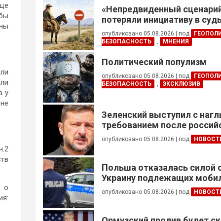
ще
«Непредвиденный сценари
ыбы
потеряли инициативу в су
аны
конфликте
опубликовано 05.08.2026
|
под
ГЕОПОЛ
БЕЗОПАСНОСТЬ
,
МНЕНИЯ
Политический популизм
ыли
опубликовано 05.08.2026
|
под
ГЕОПОЛ
ли
БЕЗОПАСНОСТЬ
,
ЭКСКЛЮЗИВ
а у
 не
Зеленский выступил с наг
требованием после россий
опубликовано 05.08.2026
|
под
НОВОСТ
ч.2
ств
Польша отказалась силой 
Украину подлежащих моби
ю о
опубликовано 05.08.2026
|
под
НОВОСТ
ия:
Ормузский пролив будет ск