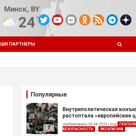
Минск, BY
24
°C
Погода от OpenWeatherMap
ШИ ПАРТНЕРЫ
Популярные
Внутриполитическая конъ
растоптала «европейские 
опубликовано 05.08.2026
|
под
ГЕОПОЛ
БЕЗОПАСНОСТЬ
,
ЭКСКЛЮЗИВ