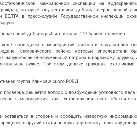
Костюковичской межрайонной инспекции на водохранили
граждан, которые осуществляли добычу озерно-речной р
и БЕЛТА в пресс-службе Государственной инспекции охр
ларуси.
 незаконной добычи рыбы, составил 147 базовых величин.
 ходе проведенных мероприятий личности нарушителей б
аждане Климовичского района, которые впоследствии бы
з нарушителей обнаружены 62 патрона к нарезному оружию, 
коствольное ружье. При этом данные граждане охотниками
ативная группа Климовичского РОВД.
 проверка, решается вопрос о возбуждении уголовного дела 
твенные мероприятия для установления всех обстоятель
не оставаться в стороне и сообщать известную информаци
апрещенных орудий охоты по круглосуточному телефону довер