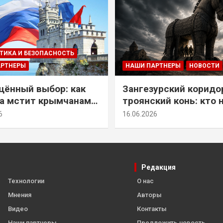
ТИКА И БЕЗОПАСНОСТЬ
АРТНЕРЫ
НАШИ ПАРТНЕРЫ
НОВОСТИ
ённый выбор: как
Зангезурский коридо
а мстит крымчанам
троянский конь: кто 
историческое решение
самом деле осваивае
6
16.06.2026
Армении
Редакция
Технологии
О нас
Мнения
Авторы
Видео
Контакты
Наши партнеры
Предложить новость