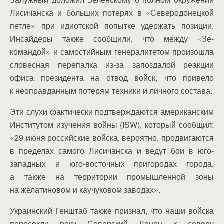
Лисичанска и больших потерях в «Северодонецкой
петле» при идиотской попытке удержать позиции.
Инсайдеры также сообщили, что между «Зе-
командой» и самостийным генералитетом произошла
словесная перепалка из-за запоздалой реакции
офиса президента на отвод войск, что привело
к неоправданным потерям техники и личного состава.
Эти слухи фактически подтверждаются американским
Институтом изучения войны (ISW), который сообщил:
«29 июня российские войска, вероятно, продвигаются
в пределах самого Лисичанска и ведут бои в юго-
западных и юго-восточных пригородах города,
а также на территории промышленной зоны
на желатиновом и каучуковом заводах».
Украинский Генштаб также признал, что наши войска
пересекли реку Северский Донец к северу