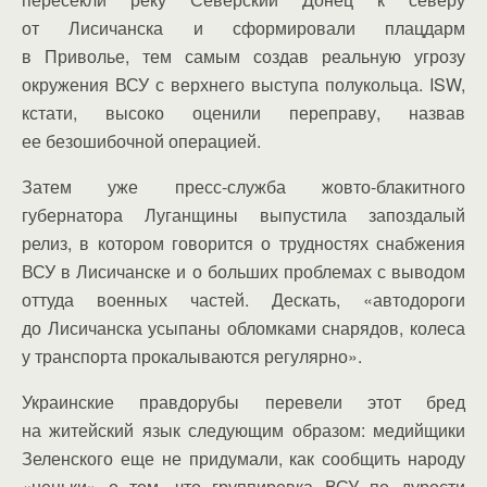
от Лисичанска и сформировали плацдарм
в Приволье, тем самым создав реальную угрозу
окружения ВСУ с верхнего выступа полукольца. ISW,
кстати, высоко оценили переправу, назвав
ее безошибочной операцией.
Затем уже пресс-служба жовто-блакитного
губернатора Луганщины выпустила запоздалый
релиз, в котором говорится о трудностях снабжения
ВСУ в Лисичанске и о больших проблемах с выводом
оттуда военных частей. Дескать, «автодороги
до Лисичанска усыпаны обломками снарядов, колеса
у транспорта прокалываются регулярно».
Украинские правдорубы перевели этот бред
на житейский язык следующим образом: медийщики
Зеленского еще не придумали, как сообщить народу
«неньки» о том, что группировка ВСУ по дурости