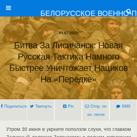
БЕЛОРУССКОЕ ВОЕННО-
01.07.2022
Битва За Лисичанск: Новая
Русская Тактика Намного
Быстрее Уничтожает Нациков
На «передке»
Поделиться
Твитнуть
Pin
Отпр. по
SMS
эл. почте
Утром 30 июня в укрнете поползли слухи, что главком
Залужный доложил Зеленскому о полном окружении