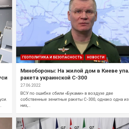
ГЕОПОЛИТИКА И БЕЗОПАСНОСТЬ
НОВОСТИ
Минобороны: На жилой дом в Киеве упа
уси
ракета украинской С-300
27.06.2022
ВСУ по ошибке сбили «Буками» в воздухе две
уси.
собственные зенитные ракеты С-300, однако одна из
…
них,…