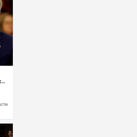
х
асти