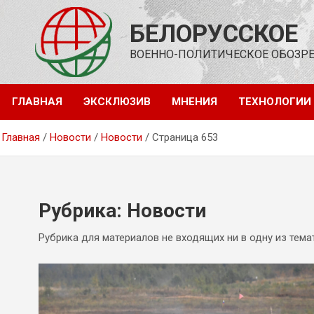
Перейти
к
БЕЛОРУССКОЕ
содержимому
ВОЕННО-ПОЛИТИЧЕСКОЕ ОБОЗР
ГЛАВНАЯ
ЭКСКЛЮЗИВ
МНЕНИЯ
ТЕХНОЛОГИИ
Главная
Новости
Новости
Страница 653
Рубрика:
Новости
Рубрика для материалов не входящих ни в одну из тема