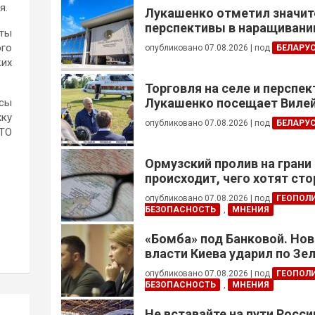
я.
Лукашенко отметил значи
перспективы в наращивании
ты
реализации проектов с Кот
ого
опубликовано 07.08.2026
|
под
БЕЛАРУ
ких
Торговля на селе и перспе
Лукашенко посещает Вилей
осы
жку
опубликовано 07.08.2026
|
под
БЕЛАРУ
АТО
Ормузский пролив на грани
происходит, чего хотят сто
это приведет?
опубликовано 07.08.2026
|
под
ГЕОПОЛ
БЕЗОПАСНОСТЬ
,
МНЕНИЯ
«Бомба» под Банковой. Но
власти Киева ударил по Зе
опубликовано 07.08.2026
|
под
ГЕОПОЛ
БЕЗОПАСНОСТЬ
,
МНЕНИЯ
Не вставайте на пути Росс