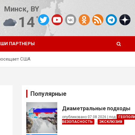
Минск, BY
14
°C
Погода от OpenWeatherMap
ШИ ПАРТНЕРЫ
 посещает США
Популярные
Диаметральные подходы
опубликовано 07.08.2026
|
под
ГЕОПОЛ
БЕЗОПАСНОСТЬ
,
ЭКСКЛЮЗИВ