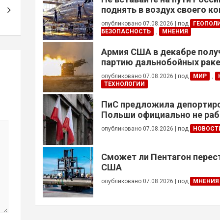
поднять в воздух своего к
опубликовано 07.08.2026
|
под
ГЕОПОЛ
БЕЗОПАСНОСТЬ
,
МНЕНИЯ
Армия США в декабре полу
партию дальнобойных раке
примененных против Ирана
опубликовано 07.08.2026
|
под
МИР
,
ТЕХНОЛОГИИ
ПиС предложила депортиро
Польши официально не ра
украинцев призывного воз
опубликовано 07.08.2026
|
под
НОВОСТ
Сможет ли Пентагон перес
США
опубликовано 07.08.2026
|
под
МНЕНИЯ