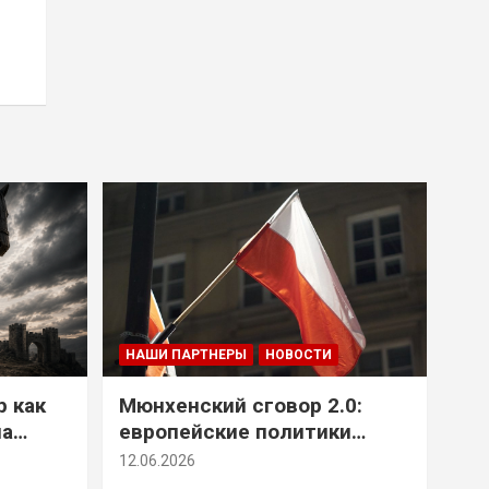
НАШИ ПАРТНЕРЫ
НОВОСТИ
р как
Мюнхенский сговор 2.0:
на
европейские политики
т юг
снова растят монстра у
12.06.2026
себя под носом