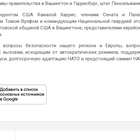
авы правительства в Вашингтон и Гаррисберг, штат Пенсильвани
зидентом США Камалой Харрис, членами Сената и Пала
нии Томом Вулфом и командующим Национальной гвардией эт
товской общиной США в Вашингтоне, представителями еврейс
.
т вопросы безопасности нашего региона и Европы, вопр
к вызовам, исходящим от автократических режимов, поддер
аруси, долгосрочную адаптацию НАТО и предстоящий саммит Н