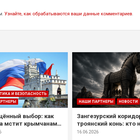
м.
Узнайте, как обрабатываются ваши данные комментариев
.
ТИКА И БЕЗОПАСНОСТЬ
АРТНЕРЫ
НАШИ ПАРТНЕРЫ
НОВОСТИ
ённый выбор: как
Зангезурский коридо
а мстит крымчанам
троянский конь: кто 
историческое решение
самом деле осваивае
6
16.06.2026
Армении