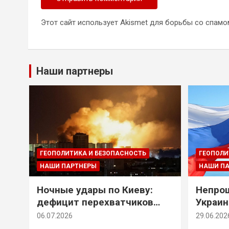
Этот сайт использует Akismet для борьбы со спамо
Наши партнеры
ГЕОПОЛИТИКА И БЕЗОПАСНОСТЬ
ГЕОПОЛИ
НАШИ ПАРТНЕРЫ
НАШИ П
Ночные удары по Киеву:
Непрощ
дефицит перехватчиков
Украин
Patriot и оборонительные
за их 
06.07.2026
29.06.202
рубежи Донбасса