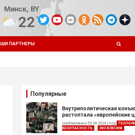
Минск, BY
22
°C
Погода от OpenWeatherMap
ШИ ПАРТНЕРЫ
Популярные
Внутриполитическая конъ
растоптала «европейские 
опубликовано 05.08.2026
|
под
ГЕОПОЛ
БЕЗОПАСНОСТЬ
,
ЭКСКЛЮЗИВ