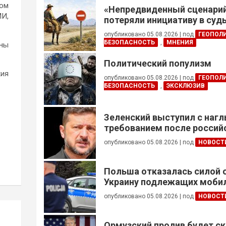
том
«Непредвиденный сценари
МИ,
потеряли инициативу в су
конфликте
опубликовано 05.08.2026
|
под
ГЕОПОЛ
БЕЗОПАСНОСТЬ
,
МНЕНИЯ
ены
Политический популизм
жия
опубликовано 05.08.2026
|
под
ГЕОПОЛ
БЕЗОПАСНОСТЬ
,
ЭКСКЛЮЗИВ
Зеленский выступил с наг
требованием после россий
опубликовано 05.08.2026
|
под
НОВОСТ
Польша отказалась силой 
Украину подлежащих моби
опубликовано 05.08.2026
|
под
НОВОСТ
Ормузский пролив будет ск