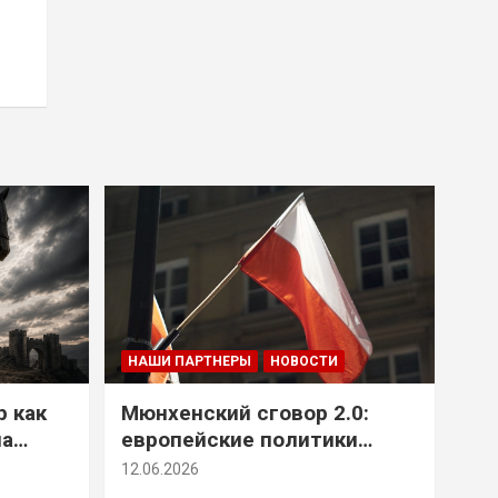
НАШИ ПАРТНЕРЫ
НОВОСТИ
р как
Мюнхенский сговор 2.0:
на
европейские политики
т юг
снова растят монстра у
12.06.2026
себя под носом