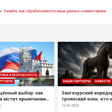
м.
Узнайте, как обрабатываются ваши данные комментариев
.
ТИКА И БЕЗОПАСНОСТЬ
АРТНЕРЫ
НАШИ ПАРТНЕРЫ
НОВОСТИ
ённый выбор: как
Зангезурский коридо
а мстит крымчанам
троянский конь: кто 
историческое решение
самом деле осваивае
6
16.06.2026
Армении