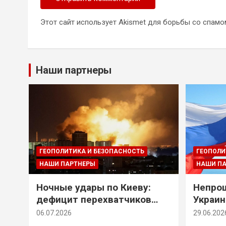
Этот сайт использует Akismet для борьбы со спамо
Наши партнеры
ГЕОПОЛИТИКА И БЕЗОПАСНОСТЬ
ГЕОПОЛИ
НАШИ ПАРТНЕРЫ
НАШИ П
Ночные удары по Киеву:
Непрощ
дефицит перехватчиков
Украин
Patriot и оборонительные
за их 
06.07.2026
29.06.202
рубежи Донбасса