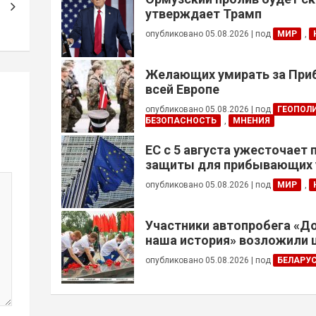
утверждает Трамп
опубликовано 05.08.2026
|
под
МИР
,
Желающих умирать за Приб
всей Европе
опубликовано 05.08.2026
|
под
ГЕОПОЛ
БЕЗОПАСНОСТЬ
,
МНЕНИЯ
ЕС с 5 августа ужесточает
защиты для прибывающих 
призывного возраста
опубликовано 05.08.2026
|
под
МИР
,
Участники автопробега «Д
наша история» возложили 
Брестской крепости
опубликовано 05.08.2026
|
под
БЕЛАРУ