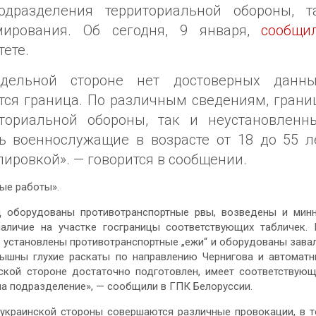
дразделения территориальной обороны, т
мирования. Об сегодня, 9 января,
сообщи
ете.
дельной стороне нет достоверных данны
ется граница. По различным сведениям, грани
ториальной обороны, так и неустановленн
ь военнослужащие в возрасте от 18 до 55 л
пировкой». — говорится в сообщении.
ные работы».
д оборудованы противотранспортные рвы, возведены и мин
аличие на участке госграницы соответствующих табличек.
 установлены противотранспортные „ежи“ и оборудованы зава
ышны глухие раскаты по направлению Чернигова и автомат
сской стороне достаточно подготовлен, имеет соответствую
на подразделение»,
— сообщили в ГПК Белоруссии.
 украинской стороны совершаются различные провокации, в 