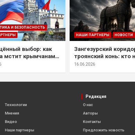
ТИКА И БЕЗОПАСНОСТЬ
АРТНЕРЫ
НАШИ ПАРТНЕРЫ
НОВОСТИ
ённый выбор: как
Зангезурский коридо
а мстит крымчанам
троянский конь: кто 
историческое решение
самом деле осваивае
6
16.06.2026
Армении
Редакция
Технологии
О нас
Мнения
Авторы
Видео
Контакты
Наши партнеры
Предложить новость