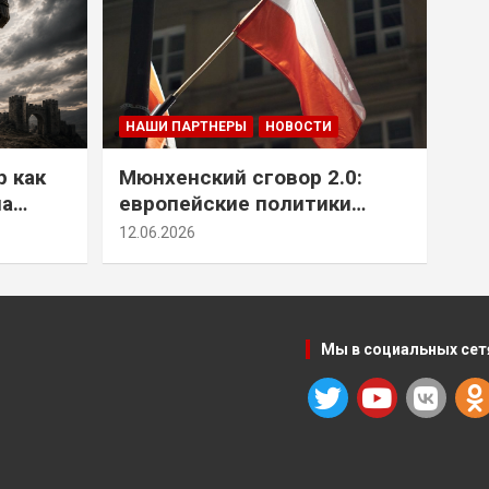
НАШИ ПАРТНЕРЫ
НОВОСТИ
р как
Мюнхенский сговор 2.0:
на
европейские политики
т юг
снова растят монстра у
12.06.2026
себя под носом
Мы в социальных сет