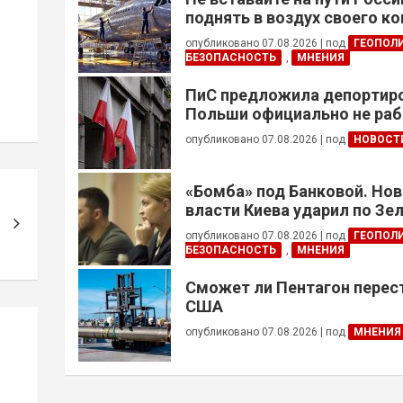
поднять в воздух своего к
опубликовано 07.08.2026
|
под
ГЕОПОЛ
БЕЗОПАСНОСТЬ
,
МНЕНИЯ
ПиС предложила депортиро
Польши официально не ра
украинцев призывного воз
опубликовано 07.08.2026
|
под
НОВОСТ
«Бомба» под Банковой. Но
власти Киева ударил по Зе
опубликовано 07.08.2026
|
под
ГЕОПОЛ
БЕЗОПАСНОСТЬ
,
МНЕНИЯ
Сможет ли Пентагон перес
США
опубликовано 07.08.2026
|
под
МНЕНИЯ