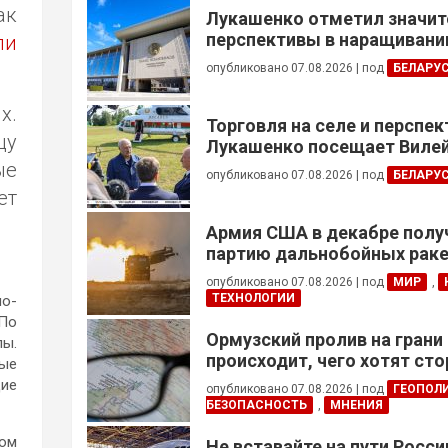
ак
Лукашенко отметил значи
перспективы в наращивании
ли
реализации проектов с Кот
опубликовано 07.08.2026
|
под
БЕЛАРУ
х.
Торговля на селе и перспе
цу
Лукашенко посещает Вилей
ые
опубликовано 07.08.2026
|
под
БЕЛАРУ
ет
Армия США в декабре полу
партию дальнобойных раке
примененных против Ирана
опубликовано 07.08.2026
|
под
МИР
,
ТЕХНОЛОГИИ
но-
 По
Ормузский пролив на грани
лы.
происходит, чего хотят сто
ные
это приведет?
щие
опубликовано 07.08.2026
|
под
ГЕОПОЛ
БЕЗОПАСНОСТЬ
,
МНЕНИЯ
том
Не вставайте на пути Росс