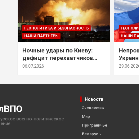
ГЕОПОЛИТИКА И БЕЗОПАСНОСТЬ
ГЕОПОЛИ
НАШИ ПАРТНЕРЫ
НАШИ П
Ночные удары по Киеву:
Непрощ
дефицит перехватчиков
Украин
Patriot и оборонительные
за их 
06.07.2026
29.06.202
рубежи Донбасса
Новости
лВПО
Эксклюзив
Мир
усское военно-политическое
рение
Приграничье
Беларусь