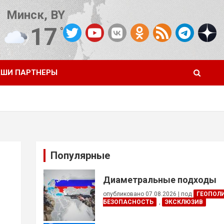
Минск, BY
17
°C
Погода от OpenWeatherMap
ШИ ПАРТНЕРЫ
Популярные
Диаметральные подходы
опубликовано 07.08.2026
|
под
ГЕОПОЛ
БЕЗОПАСНОСТЬ
,
ЭКСКЛЮЗИВ