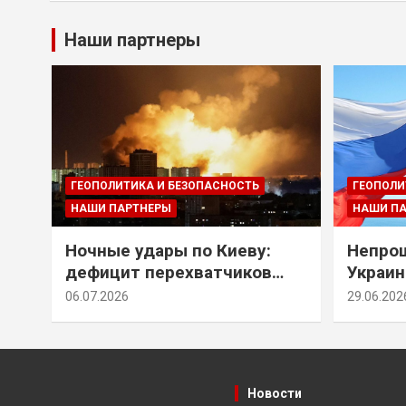
Наши партнеры
ГЕОПОЛИТИКА И БЕЗОПАСНОСТЬ
ГЕОПОЛИ
НАШИ ПАРТНЕРЫ
НАШИ П
Ночные удары по Киеву:
Непрощ
дефицит перехватчиков
Украин
Patriot и оборонительные
за их 
06.07.2026
29.06.202
рубежи Донбасса
Новости