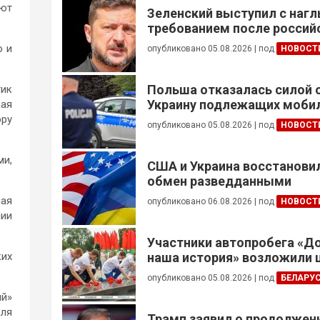
ают
Зеленский выступил с наг
требованием после россий
ю и
опубликовано 05.08.2026
|
под
НОВОСТ
Польша отказалась силой 
тик
Украину подлежащих моби
ая
ору
опубликовано 05.08.2026
|
под
НОВОСТ
ми,
США и Украина восстанови
обмен разведданными
ная
опубликовано 06.08.2026
|
под
НОВОСТ
нии
Участники автопробега «Д
ких
наша история» возложили 
Брестской крепости
опубликовано 05.08.2026
|
под
БЕЛАРУ
ий»
для
Трамп заявил о продолжени