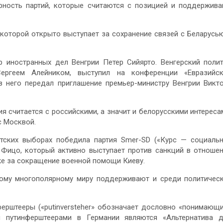
ярность партий, которые считаются с позицией и поддержив
которой открыто выступает за сохранение связей с Беларусь
р иностранных дел Венгрии Петер Сийярто. Венгерский поли
ергеем Алейником, выступил на конференции «Евразийск
з него передал приглашение премьер-министру Венгрии Викт
рия считается с российскими, а значит и белорусскими интереса
с Москвой.
тских выборах победила партия Smer-SD («Курс — социаль
 Фицо, который активно выступает против санкций в отноше
кже за сокращение военной помощи Киеву.
вому многополярному миру поддерживают и среди политичес
ферштееры («putinversteher» обозначает дословно «понимающ
 путинферштеерами в Германии являются «Альтернатива 