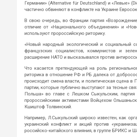
Германии» (Alternative für Deutschland) и «Левые» (
частично обвиняют в конфликте на Украине Евросо
В свою очередь, во Франции партия «Возрождение
отличие от «Национального объединения» и «Нов
используют пророссийскую риторику.
«Новый народный экологический и социальный союз
французских социалистов, коммунистов и зел
расширение НАТО и высказывался против антиросси
Что касается претендующей на роль регионально
риторика в отношение РФ и РБ далека от добрососе
происходит смена власти, и политическая сцена в 
партии, которые публично выступают за тесные свя
Польша» во главе с Лешком Сыкульским, партия 
пророссийскими активистами Войцехом Ольшаньск
Кшиштоф Толвинский.
Например, Л.Сыкульский широко известен, как ор
украинский конфликт и акций против «украиниза
российско-китайского влияния, в группе БРИКС и Ш