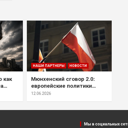
НАШИ ПАРТНЕРЫ
НОВОСТИ
р как
Мюнхенский сговор 2.0:
на
европейские политики
т юг
снова растят монстра у
12.06.2026
себя под носом
Мы в социальных сет