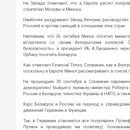
На Западе отмечают, что в Европе растет попул
стратегию Москвы и Минска.
Наиболее раздражает Запад Венгрия, руководство 
Россией и против санкций в отношении этих стран.
Напомним, что 26 октября Минск посетил минист
встретился со своим белорусским коллегой С
безопасность», а президент РБ А.Лукашенко чере
Орбану посетить Беларусь.
Как отмечает Financial Times, Словакия, как и Венг
поскольку в Европе Минск рассматривают в союзе 
На прошедших 30 сентября в Словакии парламен
демократия») бывшего премьер-министра Роберта
России и Беларуси, членства Украины в НАТО, а та
Курс Беларуси и России на переход к справедли
движений Германии и Франции.
Так, в Германии становятся все популярнее Путин
Путина и проводимую им политику). Основными