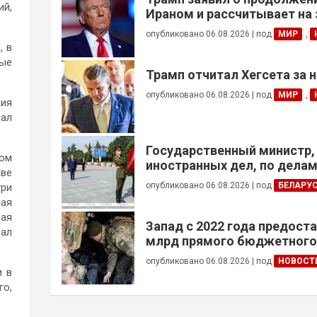
ий,
Ираном и рассчитывает на
сделки
опубликовано 06.08.2026
|
под
МИР
,
, в
рые
Трамп отчитал Хегсета за 
опубликовано 06.08.2026
|
под
МИР
,
ция
вал
Государственный министр,
лом
иностранных дел, по дела
аве
общин за рубежом и африк
опубликовано 06.08.2026
|
под
БЕЛАРУ
три
Алжира возложил венок к 
ная
Победы
ная
Запад с 2022 года предоста
вал
млрд прямого бюджетног
финансирования — глава Н
опубликовано 06.08.2026
|
под
НОВОСТ
Украины
и в
го,