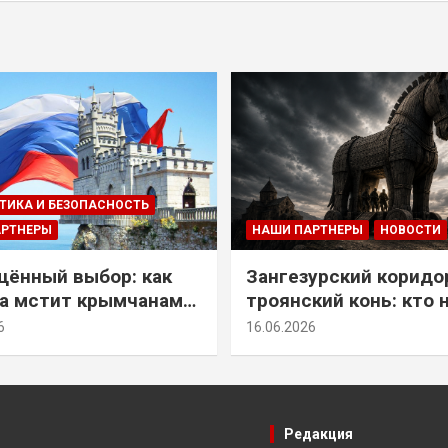
ТИКА И БЕЗОПАСНОСТЬ
АРТНЕРЫ
НАШИ ПАРТНЕРЫ
НОВОСТИ
ённый выбор: как
Зангезурский коридо
а мстит крымчанам
троянский конь: кто 
историческое решение
самом деле осваивае
6
16.06.2026
Армении
Редакция