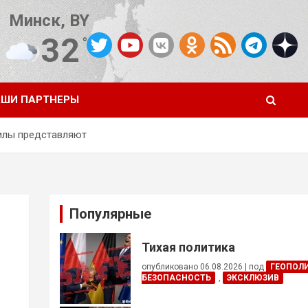
Минск, BY
32
°C
Погода от OpenWeatherMap
ШИ ПАРТНЕРЫ
силы представляют
Популярные
Тихая политика
опубликовано 06.08.2026
|
под
ГЕОПОЛ
БЕЗОПАСНОСТЬ
,
ЭКСКЛЮЗИВ