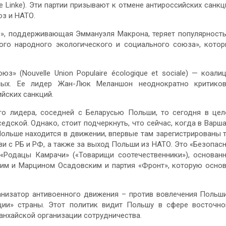
Die Linke). Эти партии призывают к отмене антироссийских санкц
юз и НАТО.
», поддерживающая Эммануэля Макрона, теряет популярность
ого народного экологического и социального союза», кото
» (Nouvelle Union Populaire écologique et sociale) — коали
еных. Ее лидер Жан-Люк Меланшон неоднократно критико
йских санкций.
го лидера, соседней с Беларусью Польши, то сегодня в це
дской. Однако, стоит подчеркнуть, что сейчас, когда в Варш
Польше находится в движении, впервые там зарегистрированы 
зи с РБ и РФ, а также за выход Польши из НАТО. Это «Безопас
«Родацы Камрачи» («Товарищи соотечественники»), основан
им и Марцином Осадовским и партия «Фронт», которую осно
ганизатор антивоенного движения – против вовлечения Польш
ции» страны. Этот политик видит Польшу в сфере восточно
анхайской организации сотрудничества.