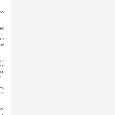
том
шно
ее,
ине
ран
а с
е в
тв,
.
 На
вле
уси
го