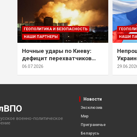
ГЕОПОЛИТИКА И БЕЗОПАСНОСТЬ
ГЕОПОЛИ
НАШИ ПАРТНЕРЫ
НАШИ П
Ночные удары по Киеву:
Непрощ
дефицит перехватчиков
Украин
Patriot и оборонительные
за их 
06.07.2026
29.06.202
рубежи Донбасса
Новости
лВПО
Эксклюзив
Мир
усское военно-политическое
рение
Приграничье
Беларусь