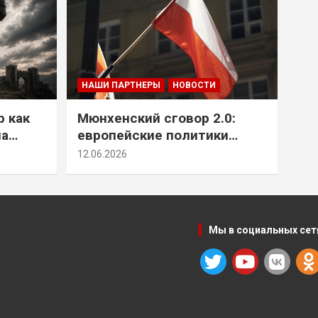
НАШИ ПАРТНЕРЫ
НОВОСТИ
р как
Мюнхенский сговор 2.0:
на
европейские политики
т юг
снова растят монстра у
12.06.2026
себя под носом
Мы в социальных сет