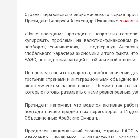
Страны Евразийского экономического союза прос
Президент Беларуси Александр Лукашенко
заявил
н
«Наше заседание проходит в непростых геополи
купировать проблемы на валютно-финансовом ры
наоборот, усиливается», — подчеркнул Алекса
глобального характера экономики и того факта, чт
ЕАЭС, последствия санкций в той или иной степени 
По словам главы государства, особое значение д
третьими странами и интеграционными объединения
экономическом нашем союзе. Помимо так называ
которые готовы развивать с нами равноправные, у
Президент напомнил, что ведется активная рабо
подходе начало предметных переговоров с Индон
Объединенные Арабские Эмираты.
Преодолев национальный эгоизм, страны ЕАЭС у
Александр Лукашенко. «Совместными усилиям