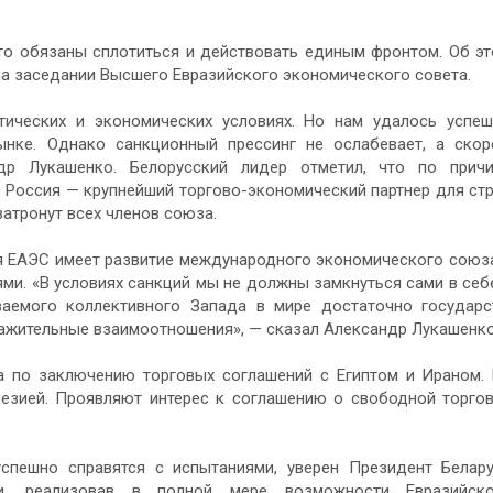
то обязаны сплотиться и действовать единым фронтом. Об э
а заседании Высшего Евразийского экономического совета.
тических и экономических условиях. Но нам удалось успе
нке. Однако санкционный прессинг не ослабевает, а скор
ндр Лукашенко. Белорусский лидер отметил, что по прич
о Россия — крупнейший торгово-экономический партнер для ст
затронут всех членов союза.
ля ЕАЭС имеет развитие международного экономического союз
ми. «В условиях санкций мы не должны замкнуться сами в себ
емого коллективного Запада в мире достаточно государс
важительные взаимоотношения», — сказал Александр Лукашенко
та по заключению торговых соглашений с Египтом и Ираном.
езией. Проявляют интерес к соглашению о свободной торго
спешно справятся с испытаниями, уверен Президент Белар
и, реализовав в полной мере возможности Евразийско