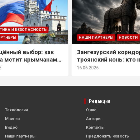
ТИКА И БЕЗОПАСНОСТЬ
АРТНЕРЫ
НАШИ ПАРТНЕРЫ
НОВОСТИ
ённый выбор: как
Зангезурский коридо
а мстит крымчанам
троянский конь: кто 
историческое решение
самом деле осваивае
6
16.06.2026
Армении
Редакция
Технологии
О нас
Мнения
Авторы
Видео
Контакты
Наши партнеры
Предложить новость