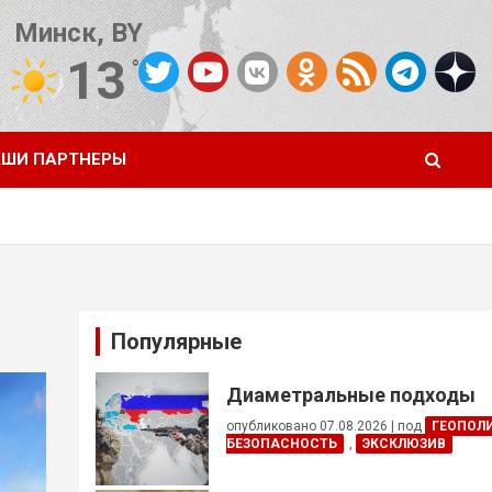
Минск, BY
13
°C
Погода от OpenWeatherMap
ШИ ПАРТНЕРЫ
Популярные
Диаметральные подходы
опубликовано 07.08.2026
|
под
ГЕОПОЛ
БЕЗОПАСНОСТЬ
,
ЭКСКЛЮЗИВ