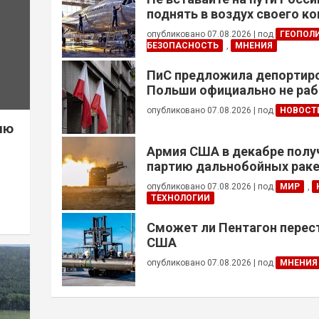
поднять в воздух своего к
опубликовано 07.08.2026
|
под
ГЕОПОЛ
БЕЗОПАСНОСТЬ
,
МНЕНИЯ
ПиС предложила депортиро
Польши официально не ра
украинцев призывного воз
опубликовано 07.08.2026
|
под
НОВОСТ
ию
Армия США в декабре полу
партию дальнобойных раке
примененных против Ирана
опубликовано 07.08.2026
|
под
МИР
,
ТЕХНОЛОГИИ
Сможет ли Пентагон перес
США
опубликовано 07.08.2026
|
под
МНЕНИЯ