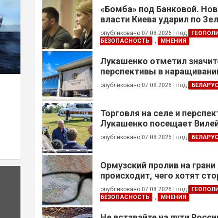
«Бомба» под Банковой. Но
власти Киева ударил по Зе
опубликовано 07.08.2026
|
под
ГЕОПОЛ
БЕЗОПАСНОСТЬ
,
МНЕНИЯ
Лукашенко отметил значи
перспективы в наращивании
реализации проектов с Кот
опубликовано 07.08.2026
|
под
БЕЛАРУ
Торговля на селе и перспе
Лукашенко посещает Вилей
опубликовано 07.08.2026
|
под
БЕЛАРУ
Ормузский пролив на грани
происходит, чего хотят сто
это приведет?
опубликовано 07.08.2026
|
под
ГЕОПОЛ
БЕЗОПАСНОСТЬ
,
МНЕНИЯ
Не вставайте на пути Росс