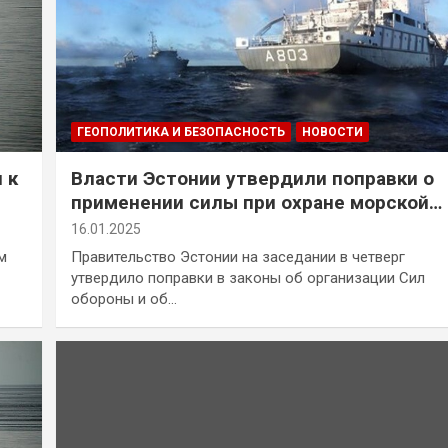
ГЕОПОЛИТИКА И БЕЗОПАСНОСТЬ
НОВОСТИ
 к
Власти Эстонии утвердили поправки о
применении силы при охране морской
экономической зоны
16.01.2025
м
Правительство Эстонии на заседании в четверг
утвердило поправки в законы об организации Сил
обороны и об…