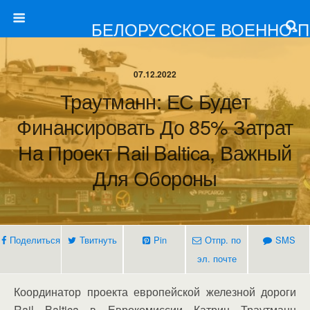
БЕЛОРУССКОЕ ВОЕННО-
07.12.2022
Траутманн: ЕС Будет
Финансировать До 85% Затрат
На Проект Rail Baltica, Важный
Для Обороны
Поделиться
Твитнуть
Pin
Отпр. по
SMS
эл. почте
Координатор проекта европейской железной дороги
Rail Baltica в Еврокомиссии Катрин Траутманн