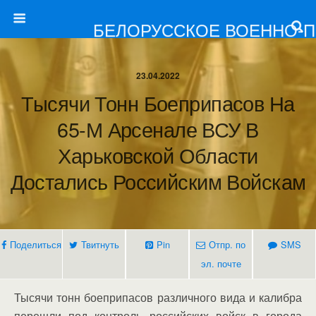
БЕЛОРУССКОЕ ВОЕННО-
23.04.2022
Тысячи Тонн Боеприпасов На
65-М Арсенале ВСУ В
Харьковской Области
Достались Российским Войскам
Поделиться
Твитнуть
Pin
Отпр. по
SMS
эл. почте
Тысячи тонн боеприпасов различного вида и калибра
перешли под контроль российских войск в города