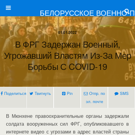
БЕЛОРУССКОЕ ВОЕННО-
01.01.2022
В ФРГ Задержан Военный,
Угрожавший Властям Из-За Мер
Борьбы С COVID-19
Поделиться
Твитнуть
Pin
Отпр. по
SMS
эл. почте
В Мюнхене правоохранительные органы задержали
солдата вооруженных сил ФРГ, опубликовавшего в
интернете видео с угрозами в адрес властей страны