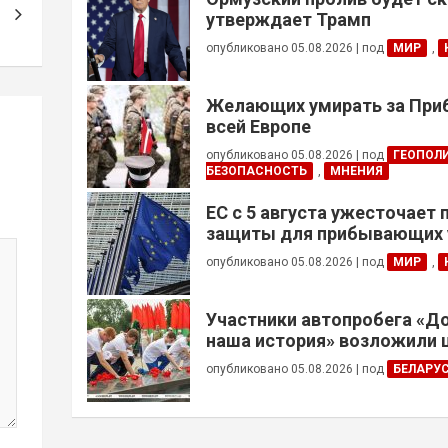
утверждает Трамп
опубликовано 05.08.2026
|
под
МИР
,
Желающих умирать за Приб
всей Европе
опубликовано 05.08.2026
|
под
ГЕОПОЛ
БЕЗОПАСНОСТЬ
,
МНЕНИЯ
ЕС с 5 августа ужесточает
защиты для прибывающих 
призывного возраста
опубликовано 05.08.2026
|
под
МИР
,
Участники автопробега «Д
наша история» возложили 
Брестской крепости
опубликовано 05.08.2026
|
под
БЕЛАРУ