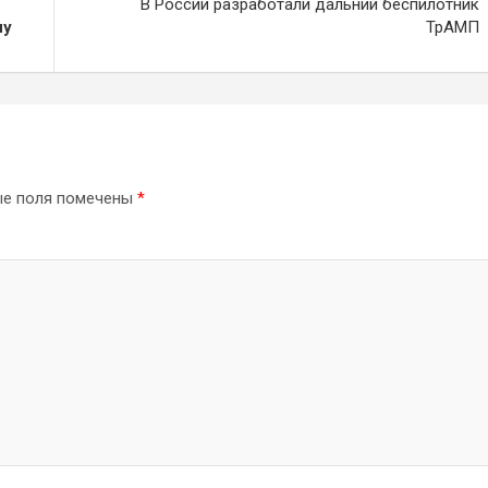
В России разработали дальний беспилотник
ну
ТрАМП
ые поля помечены
*