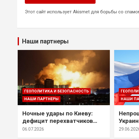
Этот сайт использует Akismet для борьбы со спамо
Наши партнеры
ГЕОПОЛИТИКА И БЕЗОПАСНОСТЬ
ГЕОПОЛИ
НАШИ ПАРТНЕРЫ
НАШИ П
Ночные удары по Киеву:
Непрощ
дефицит перехватчиков
Украин
Patriot и оборонительные
за их 
06.07.2026
29.06.202
рубежи Донбасса