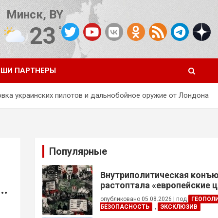
Минск, BY
23
°C
Погода от OpenWeatherMap
ШИ ПАРТНЕРЫ
отовка украинских пилотов и дальнобойное оружие от Лондона
Популярные
Внутриполитическая конъ
растоптала «европейские 
в
опубликовано 05.08.2026
|
под
ГЕОПОЛ
БЕЗОПАСНОСТЬ
,
ЭКСКЛЮЗИВ