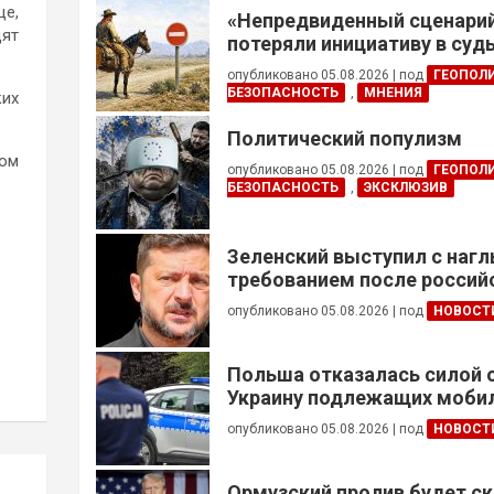
це,
«Непредвиденный сценари
дят
потеряли инициативу в су
конфликте
опубликовано 05.08.2026
|
под
ГЕОПОЛ
БЕЗОПАСНОСТЬ
,
МНЕНИЯ
их
Политический популизм
том
опубликовано 05.08.2026
|
под
ГЕОПОЛ
БЕЗОПАСНОСТЬ
,
ЭКСКЛЮЗИВ
Зеленский выступил с наг
требованием после россий
опубликовано 05.08.2026
|
под
НОВОСТ
Польша отказалась силой 
Украину подлежащих моби
опубликовано 05.08.2026
|
под
НОВОСТ
Ормузский пролив будет ск