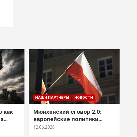
НАШИ ПАРТНЕРЫ
НОВОСТИ
р как
Мюнхенский сговор 2.0:
на
европейские политики
т юг
снова растят монстра у
12.06.2026
себя под носом