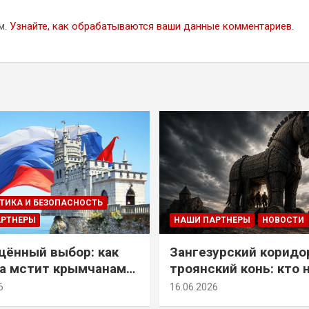
м.
Узнайте, как обрабатываются ваши данные комментариев
.
ТИКА И БЕЗОПАСНОСТЬ
АРТНЕРЫ
НАШИ ПАРТНЕРЫ
НОВОСТИ
ённый выбор: как
Зангезурский коридо
а мстит крымчанам
троянский конь: кто 
историческое решение
самом деле осваивае
6
16.06.2026
Армении