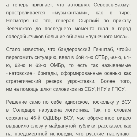
а теперь признает, что автошлях Северск-Бахмут
простреливается «музыкантами», как в тире.
Несмотря на это, генерал Сырский по приказу
Зеленского до последнего момента гнал в город
соледобытчиков большие объемы «пушечного мяса».
Стало известно, что бандеровский Генштаб, чтобы
переломить ситуацию, ввел в бой 4-ю ОТБр, 60-ю, 61-
ю, 62-ю и 63-ю ОМБр, то есть так называемые
«натовские» бригады, сформированные осенью как
стратегический резерв укро-ставки. Более того,
им на помощь шлют силовиков из СБУ, НГУ и ГПСУ.
Решение само по себе идиотское, поскольку у ВСУ
в Соледаре нарушена логистика. Так, по словам
сержанта 46-й ОДШБр ВСУ, чье обреченное видео
выдавило слезу у майданутой публики, рассказал, как
на предсмертной исповеди, что русские наступают