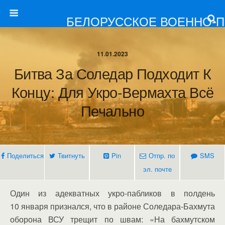
БЕЛОРУССКОЕ ВОЕННО-
11.01.2023
Битва За Соледар Подходит К
Концу: Для Укро-Вермахта Всё
Печально
Поделиться
Твитнуть
Pin
Отпр. по
SMS
эл. почте
Один из адекватных укро-пабликов в полдень
10 января признался, что в районе Соледара-Бахмута
оборона ВСУ трещит по швам: «На бахмутском