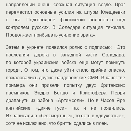
направлении очень сложная ситуация везде. Враг
переместил основные усилия на штурм Клещеевки
с юга. Подгородное фактически полностью под
контролем русских. В Соледаре ситуация тяжелая.
Продолжает прибывать усиление врага».
Затем в укрнете появился ролик с подписью: «Это
последняя дорога в западной части Соледара,
по которой украинские войска еще могут покинуть
город». О том, что даже уйти стало крайне опасно,
пожаловались другие бандеровские СМИ. В качестве
примера они привели попытку двух британских
наемников Эндрю Бегшо и Кристофера Перри
драпануть из района «Артемсоли». Но в Часов Яре
английские «дикие гуси» так и не появились.
Их записали в «бессмертные», то есть в «двухсотые»,
хотя не исключено, что бритты сдались в плен.