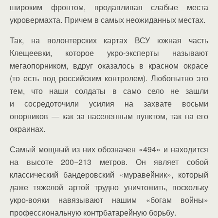
широким фронтом, продавливая слабые места
укровермахта. Причем в самых неожиданных местах.
Так, на волонтерских картах ВСУ южная часть
Клещеевки, которое укро-эксперты называют
мегаопорником, вдруг оказалось в красном окрасе
(то есть под российским контролем). Любопытно это
тем, что наши солдаты в само село не зашли
и сосредоточили усилия на захвате восьми
опорников — как за населенным пунктом, так на его
окраинах.
Самый мощный из них обозначен «494» и находится
на высоте 200−213 метров. Он являет собой
классический бандеровский «муравейник», который
даже тяжелой артой трудно уничтожить, поскольку
укро-вояки навязывают нашим «богам войны»
профессиональную контрбатарейную борьбу.