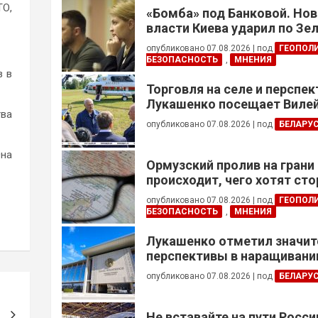
ТО,
«Бомба» под Банковой. Но
власти Киева ударил по Зе
опубликовано 07.08.2026
|
под
ГЕОПОЛ
БЕЗОПАСНОСТЬ
,
МНЕНИЯ
з в
Торговля на селе и перспе
Лукашенко посещает Вилей
тва
опубликовано 07.08.2026
|
под
БЕЛАРУ
Она
Ормузский пролив на грани
происходит, чего хотят сто
это приведет?
опубликовано 07.08.2026
|
под
ГЕОПОЛ
БЕЗОПАСНОСТЬ
,
МНЕНИЯ
Лукашенко отметил значи
перспективы в наращивании
реализации проектов с Кот
опубликовано 07.08.2026
|
под
БЕЛАРУ
Не вставайте на пути Росс