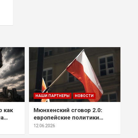
НАШИ ПАРТНЕРЫ
НОВОСТИ
р как
Мюнхенский сговор 2.0:
на
европейские политики
т юг
снова растят монстра у
12.06.2026
себя под носом