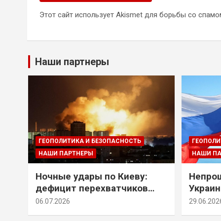
Этот сайт использует Akismet для борьбы со спамо
Наши партнеры
ГЕОПОЛИТИКА И БЕЗОПАСНОСТЬ
ГЕОПОЛИ
НАШИ ПАРТНЕРЫ
НАШИ П
Ночные удары по Киеву:
Непрощ
дефицит перехватчиков
Украин
Patriot и оборонительные
за их 
06.07.2026
29.06.202
рубежи Донбасса