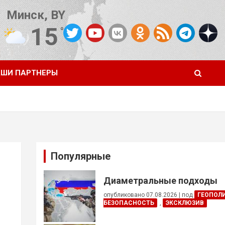
Минск, BY
15
°C
Погода от OpenWeatherMap
ШИ ПАРТНЕРЫ
Популярные
Диаметральные подходы
опубликовано 07.08.2026
|
под
ГЕОПОЛ
БЕЗОПАСНОСТЬ
,
ЭКСКЛЮЗИВ