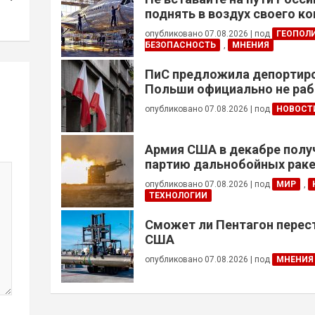
поднять в воздух своего к
опубликовано 07.08.2026
|
под
ГЕОПОЛ
БЕЗОПАСНОСТЬ
,
МНЕНИЯ
ПиС предложила депортиро
Польши официально не ра
украинцев призывного воз
опубликовано 07.08.2026
|
под
НОВОСТ
Армия США в декабре полу
партию дальнобойных раке
примененных против Ирана
опубликовано 07.08.2026
|
под
МИР
,
ТЕХНОЛОГИИ
Сможет ли Пентагон перес
США
опубликовано 07.08.2026
|
под
МНЕНИЯ