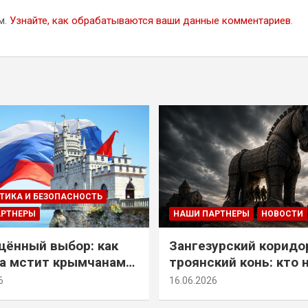
м.
Узнайте, как обрабатываются ваши данные комментариев
.
ТИКА И БЕЗОПАСНОСТЬ
АРТНЕРЫ
НАШИ ПАРТНЕРЫ
НОВОСТИ
ённый выбор: как
Зангезурский коридо
а мстит крымчанам
троянский конь: кто 
историческое решение
самом деле осваивае
6
16.06.2026
Армении