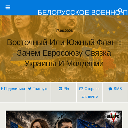
БЕЛОРУССКОЕ ВОЕННО-
17.06.2026
Восточный Или Южный Фланг:
Зачем Евросоюзу Связка
Украины И Молдавии
Поделиться
Твитнуть
Pin
Отпр. по
SMS
эл. почте