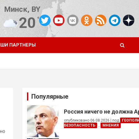
Минск, BY
20
°C
Погода от OpenWeatherMap
ШИ ПАРТНЕРЫ
Популярные
Россия ничего не должна 
опубликовано 06.08.2026
|
под
ГЕОПОЛ
БЕЗОПАСНОСТЬ
,
МНЕНИЯ
но