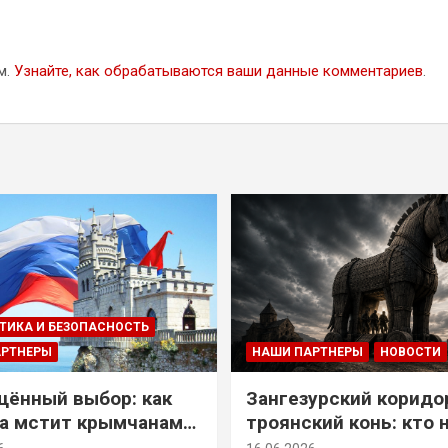
м.
Узнайте, как обрабатываются ваши данные комментариев
.
ТИКА И БЕЗОПАСНОСТЬ
АРТНЕРЫ
НАШИ ПАРТНЕРЫ
НОВОСТИ
ённый выбор: как
Зангезурский коридо
а мстит крымчанам
троянский конь: кто 
историческое решение
самом деле осваивае