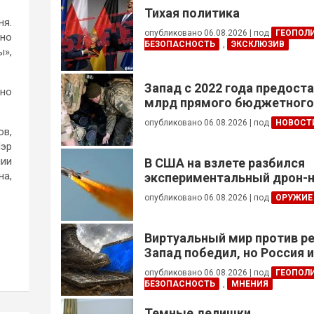
Тихая политика
ня.
опубликовано 06.08.2026
|
под
ГЕОПОЛ
жно
БЕЗОПАСНОСТЬ
,
ЭКСКЛЮЗИВ
ы»,
Запад с 2022 года предоста
нно
млрд прямого бюджетног
финансирования — глава Н
опубликовано 06.08.2026
|
под
НОВОСТ
Украины
ов,
Мэр
нии
В США на взлете разбился
на,
экспериментальный дрон-н
опубликовано 06.08.2026
|
под
ОРУЖИЕ
Виртуальный мир против р
Запад победил, но Россия 
опубликовано 06.08.2026
|
под
ГЕОПОЛ
БЕЗОПАСНОСТЬ
,
МНЕНИЯ
Темные делишки