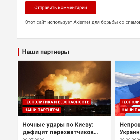
Этот сайт использует Akismet для борьбы со спамо
Наши партнеры
ГЕОПОЛИТИКА И БЕЗОПАСНОСТЬ
ГЕОПОЛИ
НАШИ ПАРТНЕРЫ
НАШИ П
Ночные удары по Киеву:
Непрощ
дефицит перехватчиков
Украин
Patriot и оборонительные
за их 