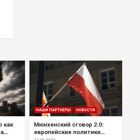
НАШИ ПАРТНЕРЫ
НОВОСТИ
р как
Мюнхенский сговор 2.0:
на
европейские политики
т юг
снова растят монстра у