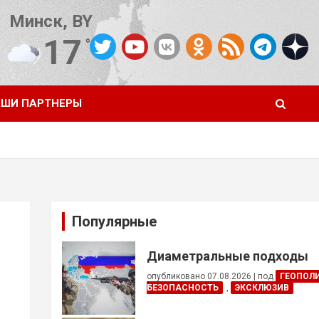
Минск, BY
17
°C
Погода от OpenWeatherMap
ШИ ПАРТНЕРЫ
Популярные
Диаметральные подходы
опубликовано 07.08.2026
|
под
ГЕОПОЛ
БЕЗОПАСНОСТЬ
,
ЭКСКЛЮЗИВ