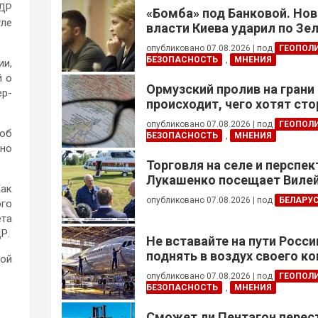
НДР
«Бомба» под Банковой. Но
уле
власти Киева ударил по Зе
опубликовано 07.08.2026
|
под
ГЕОПОЛ
БЕЗОПАСНОСТЬ
,
МНЕНИЯ
и,
й о
Ормузский пролив на грани
ер-
происходит, чего хотят сто
это приведет?
опубликовано 07.08.2026
|
под
ГЕОПОЛ
 об
БЕЗОПАСНОСТЬ
,
МНЕНИЯ
оно
Торговля на селе и перспе
Лукашенко посещает Вилей
Как
опубликовано 07.08.2026
|
под
БЕЛАРУ
го
ета
Р.
Не вставайте на пути Росс
поднять в воздух своего к
рой
опубликовано 07.08.2026
|
под
ГЕОПОЛ
БЕЗОПАСНОСТЬ
,
МНЕНИЯ
Сможет ли Пентагон перес