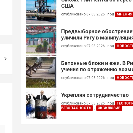
США
опубликовано 07.08.2026
|
под
МНЕНИЯ
Предвыборное обострение
уличили Ригу в манипуляция
Беларусью
опубликовано 07.08.2026
|
под
НОВОСТ
Бетонные блоки и ежи. В Р
учения по отражению воз
вторжения
опубликовано 07.08.2026
|
под
НОВОСТ
Укрепляя сотрудничество
опубликовано 07.08.2026
|
под
ГЕОПОЛ
БЕЗОПАСНОСТЬ
,
ЭКСКЛЮЗИВ