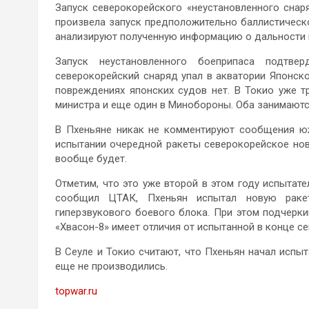
Запуск северокорейского «неустановленного сна
произвела запуск предположительно баллистическо
анализируют полученную информацию о дальности и
Запуск неустановленного боеприпаса подтве
северокорейский снаряд упал в акватории Японск
повреждениях японских судов нет. В Токио уже 
министра и еще один в Минобороны. Оба занимают
В Пхеньяне никак не комментируют сообщения ю
испытании очередной ракеты северокорейское нов
вообще будет.
Отметим, что это уже второй в этом году испытат
сообщил ЦТАК, Пхеньян испытал новую ракет
гиперзвукового боевого блока. При этом подчерки
«Хвасон-8» имеет отличия от испытанной в конце 
В Сеуле и Токио считают, что Пхеньян начал испы
еще не производились.
topwar.ru