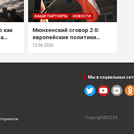
НАШИ ПАРТНЕРЫ
НОВОСТИ
р как
Мюнхенский сговор 2.0:
на
европейские политики
т юг
снова растят монстра у
12.06.2026
себя под носом
Мы в социальных сет
Copyright©2024
атериалов