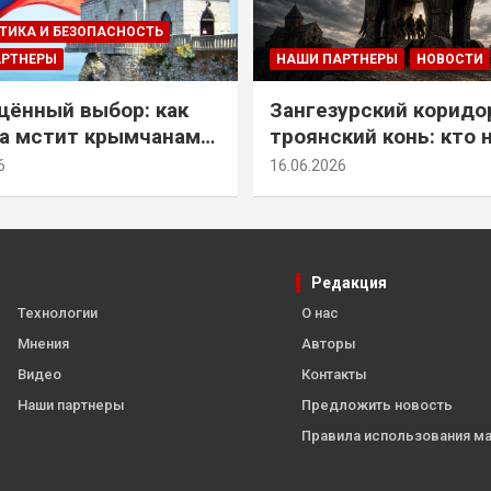
ТИКА И БЕЗОПАСНОСТЬ
АРТНЕРЫ
НАШИ ПАРТНЕРЫ
НОВОСТИ
ённый выбор: как
Зангезурский коридо
а мстит крымчанам
троянский конь: кто 
историческое решение
самом деле осваивае
6
16.06.2026
Армении
Редакция
Технологии
О нас
Мнения
Авторы
Видео
Контакты
Наши партнеры
Предложить новость
Правила использования м