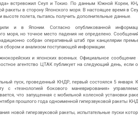
ряда» встревожил Сеул и Токио. По данным Южной Кореи, К
й ракеты в сторону Японского моря. В настоящее время в Се
 высоте полета, пытаясь получить дополнительные данные.
рдили и в Японии. Согласно опубликованной информаци
ого моря, но точное место падения не определено. Сообщени
традиционно собран оперативный штаб при канцелярии премь
ся сбором и анализом поступающей информации.
жнокорейских и японских военных. Официальное сообщение
остное агентство ЦТАК публикует на следующий день, если 
ельный пуск, проведенный КНДР, первый состоялся 5 января. 
у с «технологией бокового маневрирования» управляемо
вается, что запущенная с мобильной колесной установки рак
сентября прошлого года одноименной гиперзвуковой ракеты КНД
тания новой гиперзвуковой ракеты, испытательные пуски кото