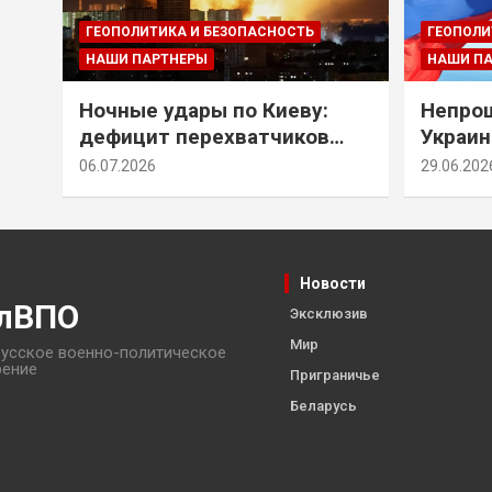
ГЕОПОЛИТИКА И БЕЗОПАСНОСТЬ
ГЕОПОЛИ
НАШИ ПАРТНЕРЫ
НАШИ П
Ночные удары по Киеву:
Непрощ
дефицит перехватчиков
Украин
Patriot и оборонительные
за их 
06.07.2026
29.06.202
рубежи Донбасса
Новости
лВПО
Эксклюзив
Мир
усское военно-политическое
рение
Приграничье
Беларусь